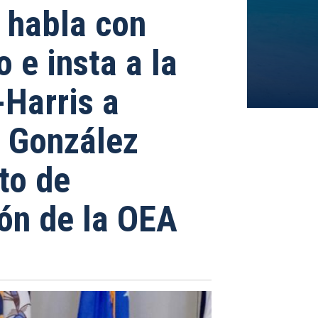
 habla con
 e insta a la
-Harris a
 González
to de
ión de la OEA