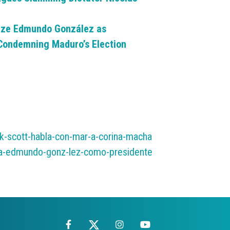
nize Edmundo González as
 Condemning Maduro’s Election
ck-scott-habla-con-mar-a-corina-macha
er-a-edmundo-gonz-lez-como-presidente
Facebook
X
Instagram
YouTube