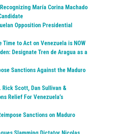
on Recognizing María Corina Machado
 Candidate
uelan Opposition Presidential
he Time to Act on Venezuela is NOW
iden: Designate Tren de Aragua as a
pose Sanctions Against the Maduro
Rick Scott, Dan Sullivan &
ns Relief For Venezuela’s
o Reimpose Sanctions on Maduro
eagues Slamming Dictator Nicolas